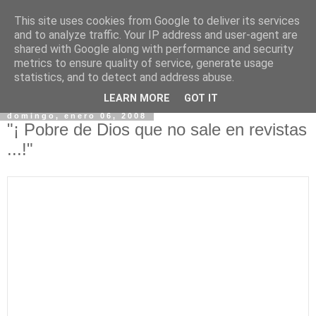
This site uses cookies from Google to deliver its services
and to analyze traffic. Your IP address and user-agent are
shared with Google along with performance and security
metrics to ensure quality of service, generate usage
statistics, and to detect and address abuse.
▼
LEARN MORE
GOT IT
domingo, enero 06, 2008
"¡ Pobre de Dios que no sale en revistas
...!"