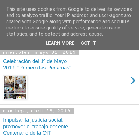
This site uses cookies from Google to deliver its services
and to analyze traffic. Your IP address and user-agent are
shared with Google along with performance and security
metrics to ensure quality of service, generate usage
statistics, and to detect and address abuse.
▼
LEARN MORE
GOT IT
miércoles, mayo 01, 2019
Celebración del 1º de Mayo
2019: "Primero las Personas"
›
domingo, abril 28, 2019
Impulsar la justicia social,
promover el trabajo decente.
Centenario de la OIT