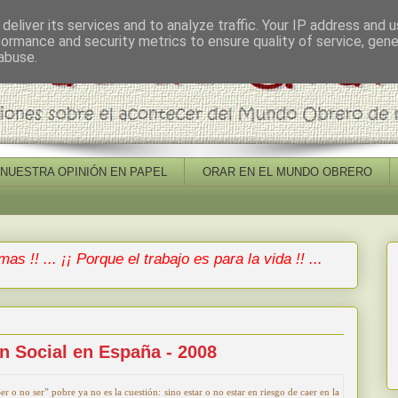
deliver its services and to analyze traffic. Your IP address and 
formance and security metrics to ensure quality of service, gen
abuse.
NUESTRA OPINIÓN EN PAPEL
ORAR EN EL MUNDO OBRERO
mas !! ... ¡¡ Porque el trabajo es para la vida !! ...
ón Social en España - 2008
er o no ser” pobre ya no es la cuestión: sino estar o no estar en riesgo de caer en la