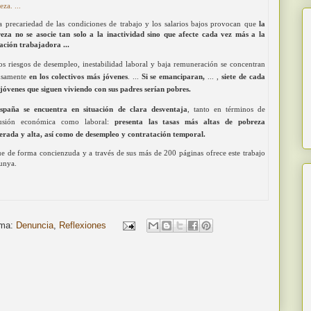
eza.
...
La precariedad de las condiciones de trabajo y los salarios bajos provocan que
la
eza no se asocie tan solo a la inactividad sino que afecte cada vez más a la
ación trabajadora ...
Los riesgos de desempleo, inestabilidad laboral y baja remuneración se concentran
nsamente
en los colectivos más jóvenes
. ...
Si se emanciparan,
... ,
siete de cada
 jóvenes que siguen viviendo con sus padres serían pobres.
España se encuentra en situación de clara desventaja
, tanto en términos de
lusión económica como laboral:
presenta las tasas más altas de pobreza
rada y alta, así como de desempleo y contratación temporal.
ue de forma concienzuda y a través de sus más de 200 páginas ofrece este trabajo
lunya.
ma:
Denuncia
,
Reflexiones