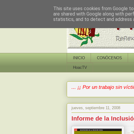
This site uses cookies from Google to 
are shared with Google along with per
statistics, and to detect and address 
INICIO
CONÓCENOS
HoacTV
... ¡¡ Por un trabajo sin vícti
jueves, septiembre 11, 2008
Informe de la Inclusi
...
“S