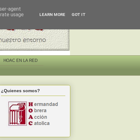
user-agent
erate usage
LEARN MORE
GOT IT
HOAC EN LA RED
¿Quienes somos?