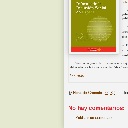
pobr
... 
pobr
pobl
... 
inte
diez
... 
exc
mode
----
Estas son algunas de las conclusiones q
elaborado por la Obra Social de Caixa Cata
leer más ...
@
Hoac de Granada
-
00:32
Te
No hay comentarios:
Publicar un comentario