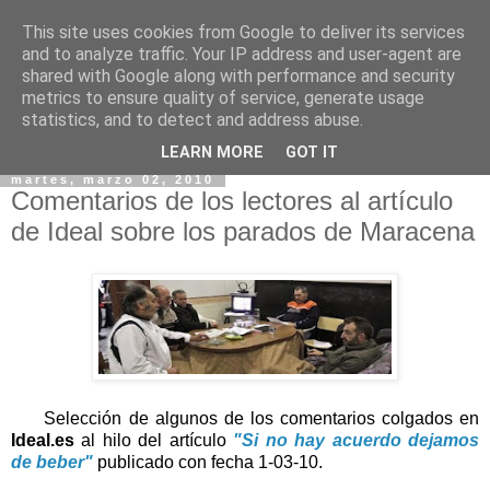
This site uses cookies from Google to deliver its services
and to analyze traffic. Your IP address and user-agent are
shared with Google along with performance and security
metrics to ensure quality of service, generate usage
statistics, and to detect and address abuse.
▼
LEARN MORE
GOT IT
martes, marzo 02, 2010
Comentarios de los lectores al artículo
de Ideal sobre los parados de Maracena
Selección de algunos de los comentarios colgados en
Ideal.es
al hilo del artículo
"Si no hay acuerdo dejamos
de beber"
publicado con fecha 1-03-10.