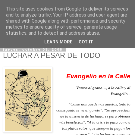
This site uses cookies from Google to deliver its services
and to analyze traffic. Your IP address and user-agent are
shared with Google along with performance and security
metrics to ensure quality of service, generate usage
statistics, and to detect and address abuse.
▼
LEARN MORE
GOT IT
jueves, octubre 09, 2008
LUCHAR A PESAR DE TODO
Evangelio en la Calle
...
Vamos al grano…, a la calle y al
Evangelio...
“Como nos quedemos quietos, todo lo
conseguido se va al garete”. “Se aprovechan
de la ausencia de luchadores para obtener
más beneficios”. “A la crisis le pasa como a
los platos rotos: que siempre la pagan los
mismos”. “Sin luchar se consigue