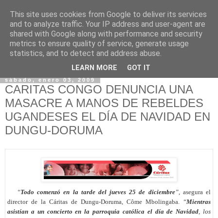
This site uses cookies from Google to deliver its services
and to analyze traffic. Your IP address and user-agent are
shared with Google along with performance and security
metrics to ensure quality of service, generate usage
statistics, and to detect and address abuse.
▼
LEARN MORE
GOT IT
sábado, enero 03, 2009
CARITAS CONGO DENUNCIA UNA
MASACRE A MANOS DE REBELDES
UGANDESES EL DÍA DE NAVIDAD EN
DUNGU-DORUMA
-----
“
Todo comenzó en la tarde del jueves 25 de diciembre
”
, asegura el
director de la Cáritas de Dungu-Doruma, Côme Mbolingaba.
“
Mientras
asistían a un concierto en la parroquia católica el día de Navidad
, los