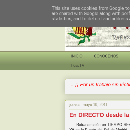
This site uses cookies from Google to 
are shared with Google along with per
statistics, and to detect and address 
INICIO
CONÓCENOS
HoacTV
... ¡¡ Por un trabajo sin vícti
jueves, mayo 19, 2011
En DIRECTO desde la 
Retransmisión en TIEMPO REAL 
YA
en la Puerta del Sol de Madrid.