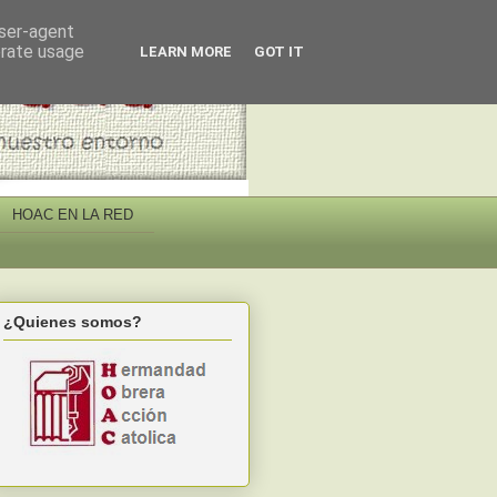
user-agent
erate usage
LEARN MORE
GOT IT
HOAC EN LA RED
¿Quienes somos?