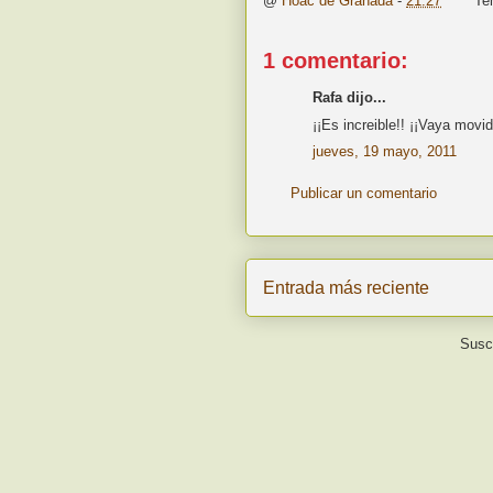
@
Hoac de Granada
-
21:27
Te
1 comentario:
Rafa dijo...
¡¡Es increible!! ¡¡Vaya movid
jueves, 19 mayo, 2011
Publicar un comentario
Entrada más reciente
Suscr