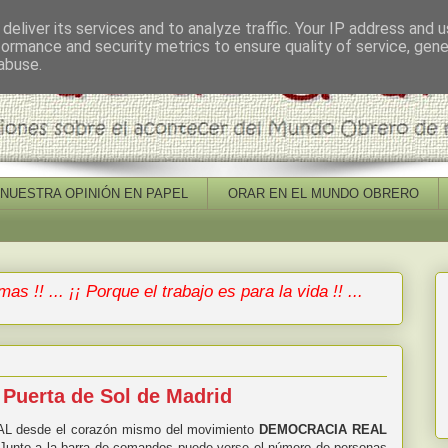
deliver its services and to analyze traffic. Your IP address and 
formance and security metrics to ensure quality of service, gen
abuse.
NUESTRA OPINIÓN EN PAPEL
ORAR EN EL MUNDO OBRERO
mas !! ... ¡¡ Porque el trabajo es para la vida !! ...
Puerta de Sol de Madrid
desde el corazón mismo del movimiento
DEMOCRACIA REAL
 Junto a la barra de comandos puede verse el número de personas