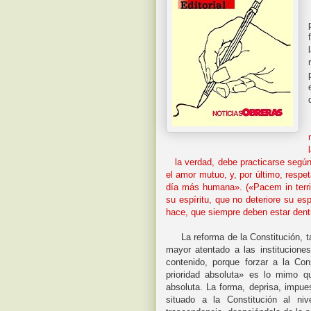
la verdad, debe practicarse según
el amor mutuo, y, por último, respe
día más humana». («Pacem in terris
su espíritu, que no deteriore su es
hace, que siempre deben estar dentro
La reforma de la Constitución, tan
mayor atentado a las institucione
contenido, porque forzar a la Co
prioridad absoluta» es lo mimo qu
absoluta. La forma, deprisa, impues
situado a la Constitución al n