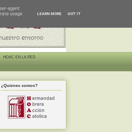
user-agent
erate usage
LEARN MORE
GOT IT
HOAC EN LA RED
¿Quienes somos?