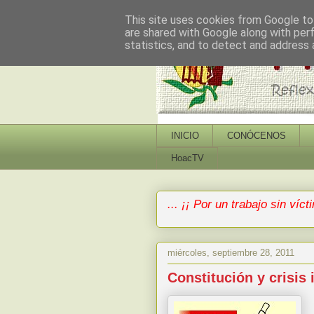
This site uses cookies from Google to 
are shared with Google along with per
statistics, and to detect and address 
INICIO
CONÓCENOS
HoacTV
... ¡¡ Por un trabajo sin vícti
miércoles, septiembre 28, 2011
Constitución y crisis 