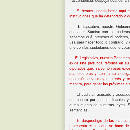
trascendencia, despojándola de la
Si hemos llegado hasta aquí e
instituciones que ha deteriorado y 
El Ejecutivo, nuestro Gobierno,
quehacer. Sumiso con los poderos
sabemos qué intereses ni poderes,
usa para hacer todo lo contrario, y
une con los ciudadanos que le votar
El Legislativo, nuestro Parlament
exige una profunda reforma en su 
diputados que, salvo honrosas exce
sus electores y con la sola oblig
oposición cuyo mayor interés y p
mentira, para ganar las próximas e
El Judicial, acusado y acosado e
compuesto por jueces, fiscales 
cumplimiento de nuestras leyes. 
sentencias.
El desprestigio de las instituc
representa el uso que se hace de