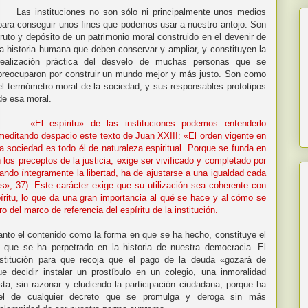
Las instituciones no son sólo ni principalmente unos medios
para conseguir unos fines que podemos usar a nuestro antojo. Son
fruto y depósito de un patrimonio moral construido en el devenir de
la historia humana que deben conservar y ampliar, y constituyen la
realización práctica del desvelo de muchas personas que se
preocuparon por construir un mundo mejor y más justo. Son como
el termómetro moral de la sociedad, y sus responsables prototipos
de esa moral.
«El espíritu» de las instituciones podemos entenderlo
meditando despacio este texto de Juan XXIII: «El orden vigente en
la sociedad es todo él de naturaleza espiritual. Porque se funda en
 los preceptos de la justicia, exige ser vivificado y completado por
tando íntegramente la libertad, ha de ajustarse a una igualdad cada
», 37). Este carácter exige que su utilización sea coherente con
píritu, lo que da una gran importancia al qué se hace y al cómo se
 del marco de referencia del espíritu de la institución.
to el contenido como la forma en que se ha hecho, constituye el
s que se ha perpetrado en la historia de nuestra democracia. El
nstitución para que recoja que el pago de la deuda «gozará de
e decidir instalar un prostíbulo en un colegio, una inmoralidad
ta, sin razonar y eludiendo la participación ciudadana, porque ha
ivel de cualquier decreto que se promulga y deroga sin más