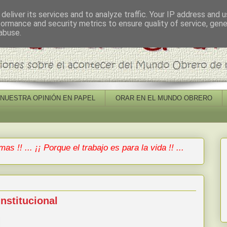
deliver its services and to analyze traffic. Your IP address and 
formance and security metrics to ensure quality of service, gen
abuse.
NUESTRA OPINIÓN EN PAPEL
ORAR EN EL MUNDO OBRERO
mas !! ... ¡¡ Porque el trabajo es para la vida !! ...
institucional