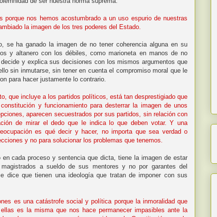
 solemnidad de ser nuestra norma suprema.
s porque nos hemos acostumbrado a un uso espurio de nuestras
cambiado la imagen de los tres poderes del Estado.
 se ha ganado la imagen de no tener coherencia alguna en su
os y altanero con los débiles, como marioneta en manos de no
 decide y explica sus decisiones con los mismos argumentos que
 ello sin inmutarse, sin tener en cuenta el compromiso moral que le
on para hacer justamente lo contrario.
o, que incluye a los partidos políticos, está tan desprestigiado que
constitución y funcionamiento para desterrar la imagen de unos
pciones, aparecen secuestrados por sus partidos, sin relación con
ación de mirar el dedo que le indica lo que deben votar. Y una
reocupación es qué decir y hacer, no importa que sea verdad o
lecciones y no para solucionar los problemas que tenemos.
n cada proceso y sentencia que dicta, tiene la imagen de estar
y magistrados a sueldo de sus mentores y no por garantes del
Se dice que tienen una ideología que tratan de imponer con sus
iones es una catástrofe social y política porque la inmoralidad que
 ellas es la misma que nos hace permanecer impasibles ante la