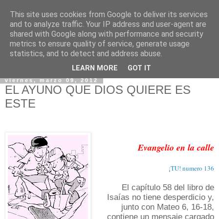
This site uses cookies from Google to deliver its services
and to analyze traffic. Your IP address and user-agent are
shared with Google along with performance and security
metrics to ensure quality of service, generate usage
statistics, and to detect and address abuse.
▼
LEARN MORE
GOT IT
viernes, marzo 09, 2012
EL AYUNO QUE DIOS QUIERE ES
ESTE
Evangelio en la calle
¡TU! numero 136
El capítulo 58 del libro de
Isaías no tiene desperdicio y,
junto con Mateo 6, 16-18,
contiene un mensaje cargado