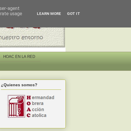
user-agent
erate usage
LEARN MORE
GOT IT
HOAC EN LA RED
¿Quienes somos?