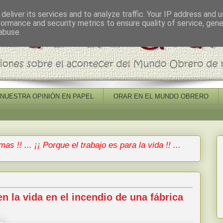
deliver its services and to analyze traffic. Your IP address and 
formance and security metrics to ensure quality of service, gen
abuse.
NUESTRA OPINIÓN EN PAPEL
ORAR EN EL MUNDO OBRERO
mas !! ... ¡¡ Porque el trabajo es para la vida !! ...
n la vida en el incendio de una fábrica