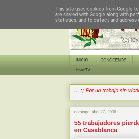
This site uses cookies from Google to 
are shared with Google along with per
statistics, and to detect and address 
INICIO
CONÓCENOS
HoacTV
... ¡¡ Por un trabajo sin vícti
domingo, abril 27, 2008
55 trabajadores pierde
en Casablanca