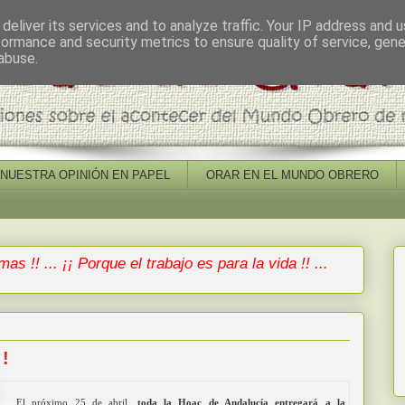
deliver its services and to analyze traffic. Your IP address and 
formance and security metrics to ensure quality of service, gen
abuse.
NUESTRA OPINIÓN EN PAPEL
ORAR EN EL MUNDO OBRERO
mas !! ... ¡¡ Porque el trabajo es para la vida !! ...
 !
-----
El próximo 25 de abril,
toda la Hoac de Andalucía entregará a la