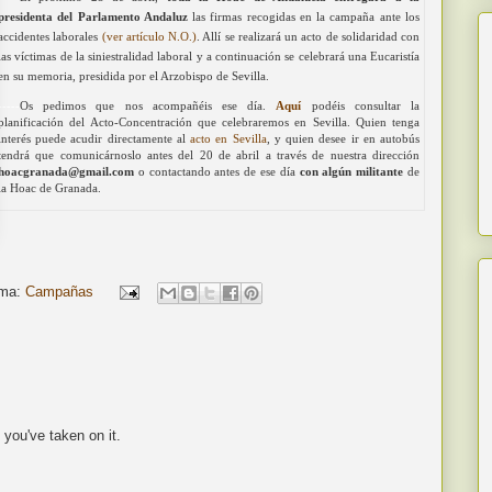
presidenta del Parlamento Andaluz
las firmas recogidas en la campaña ante los
accidentes laborales
(ver artículo N.O.)
. Allí se realizará un acto de solidaridad con
las víctimas de la siniestralidad laboral y a continuación se celebrará una Eucaristía
en su memoria, presidida por el Arzobispo de Sevilla.
-----
Os pedimos que nos acompañéis ese día.
Aquí
podéis consultar la
planificación
del Acto-Concentración que celebraremos en Sevilla. Quien tenga
interés puede acudir directamente al
acto en Sevilla
, y quien desee ir en autobús
tendrá que comunicárnoslo antes del 20 de abril a través de nuestra dirección
hoacgranada@gmail.com
o contactando antes de ese día
con algún militante
de
la Hoac de Granada.
ma:
Campañas
 you've taken on it.