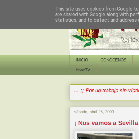
This site uses cookies from Google to 
are shared with Google along with per
statistics, and to detect and address 
INICIO
CONÓCENOS
HoacTV
... ¡¡ Por un trabajo sin vícti
sábado, abril 25, 2009
¡ Nos vamos a Sevilla