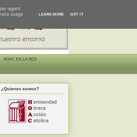
user-agent
erate usage
LEARN MORE
GOT IT
HOAC EN LA RED
¿Quienes somos?