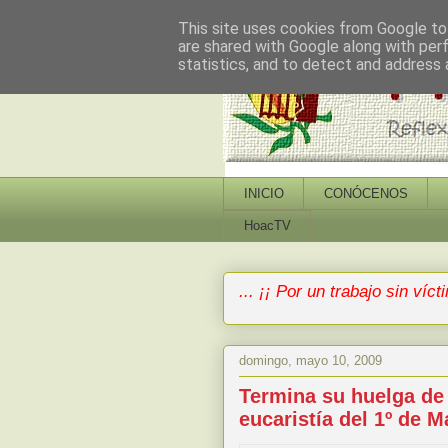
This site uses cookies from Google to 
are shared with Google along with per
statistics, and to detect and address 
INICIO
CONÓCENOS
HoacTV
... ¡¡ Por un trabajo sin vícti
domingo, mayo 10, 2009
Termina su huelga de
eucaristía del 1º de M