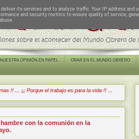
deliver its services and to analyze traffic. Your IP address and 
formance and security metrics to ensure quality of service, gen
abuse.
NUESTRA OPINIÓN EN PAPEL
ORAR EN EL MUNDO OBRERO
mas !! ... ¡¡ Porque el trabajo es para la vida !! ...
 hambre con la comunión en la
ayo.