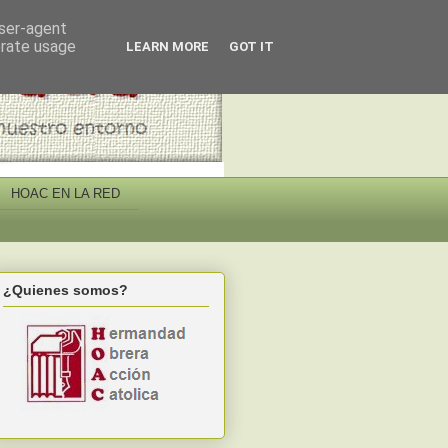
user-agent
erate usage
LEARN MORE
GOT IT
HOAC EN LA RED
¿Quienes somos?