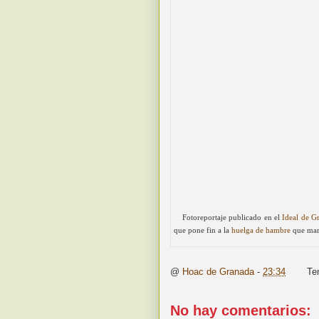
---
Fotoreportaje publicado en el
Ideal de G
que pone fin a la
huelga de hambre
que mant
@
Hoac de Granada
-
23:34
Te
No hay comentarios: