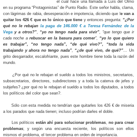
el cual hace una llamada a Luís del Olmo
en su programa “Protagonistas” de Punto Radio. Este señor habla, clama,
con lágrimas de rabia, desesperación e impotencia, diciendo que l
e van a
quitar los 426 € que es lo único que tiene
y entonces pregunta:
“¿Por
qué no le rebajan
la paga de 146.000 € a Teresa Fernández de la
Vega
y a otros?”
,
“yo no tengo nada para vivir”
,
“que tengo que ir
cada noche a
rebuscar en la basura para comer
”
,
“yo lo que quiero
es trabajar”,
“no tengo nada”
,
“de qué vivo?”,
“toda la vida
trabajando y ahora no tengo nada”
,
“¿de qué vivo, de qué?”
…
Un
grito desgarrador, escalofriante, pues este hombre tiene toda la razón del
mundo.
¿Por qué no le rebajan el sueldo a todos los ministros, secretarios,
subsecretarios, directores, subdirectores y a toda la caterva de jefes y
subjefes? ¿por qué no le rebajan el sueldo a todos los diputados, a todos
los políticos del color que sean?.
Sólo con esta medida no tendrían que quitarles los 426 € de miseria
a los parados que nada tienen; incluso podrían darles el doble.
Los políticos
están ahí para solucionar problemas
,
no para crear
problemas
; y según una encuesta reciente, los políticos son ellos
mismos el problema, el tercer problema en orden de importancia.