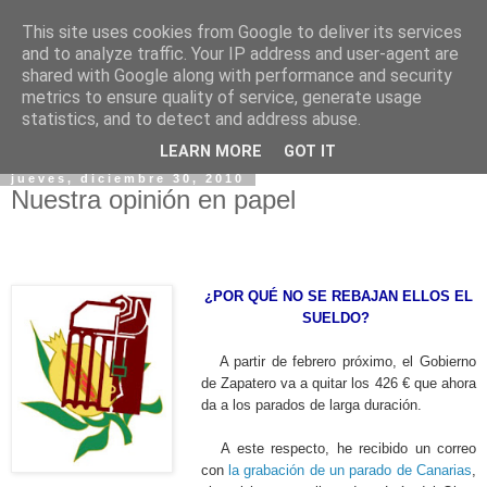
This site uses cookies from Google to deliver its services
and to analyze traffic. Your IP address and user-agent are
shared with Google along with performance and security
metrics to ensure quality of service, generate usage
statistics, and to detect and address abuse.
▼
LEARN MORE
GOT IT
jueves, diciembre 30, 2010
Nuestra opinión en papel
¿POR QUÉ NO SE REBAJAN ELLOS EL
SUELDO?
A partir de febrero próximo, el Gobierno
de Zapatero va a quitar los 426 € que ahora
da a los parados de larga duración.
A este respecto, he recibido un correo
con
la grabación de un parado de Canarias
,