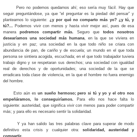
Pero no podemos quedarnos ahí; eso sería muy fácil. Hay que
seguir preguntándose, ya que “el preguntar es la piedad del pensar” y
plantearnos lo siguiente:
¿y por qué no comparto más yo? ¿y tú, y
tú?...
Podemos vivir con menos y hasta vivir mejor así, pues de esa
manera
podremos compartir más.
Seguro que
todos nosotros
desearíamos una sociedad más humana
, en la que se viviera en
justicia y en paz; una sociedad en la que todo niño se criara con
abundancia de pan, de cariño y de escuela; un mundo en el que toda
persona se sintiera acogida, escuchada; en el que todo trabajador tuviera
trabajo digno y se respetaran sus derechos; una sociedad con igualdad
real de derechos y de oportunidades; una sociedad de la que se
erradicara toda clase de violencia, en la que el hombre no fuera enemigo
del hombre.
Esto aún es
un sueño hermoso;
pero si tú y yo y el otro nos
empeñáramos, lo conseguiríamos.
Para ello nos hace falta lo
siguiente: austeridad, que significa vivir con menos para poder compartir
más; y para ello es necesario sentir la solidaridad.
Y ya han salido las tres palabras clave para superar de modo
definitivo esta crisis y cualquier otra:
solidaridad, austeridad y
compartir.