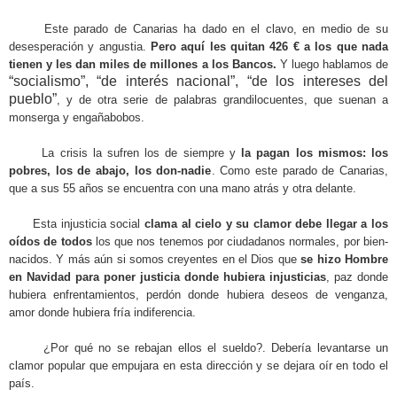
Este parado de Canarias ha dado en el clavo, en medio de su
desesperación y angustia.
Pero aquí les quitan 426 € a los que nada
tienen y les dan miles de millones a los Bancos.
Y luego hablamos de
“socialismo”, “de interés nacional”, “de los intereses del
pueblo”
,
y de otra serie de palabras grandilocuentes, que suenan a
monserga y engañabobos.
La crisis la sufren los de siempre y
la pagan los mismos: los
pobres, los de abajo, los don-nadie
. Como este parado de Canarias,
que a sus 55 años se encuentra con una mano atrás y otra delante.
Esta injusticia social
clama al cielo y su clamor debe llegar a los
oídos de todos
los que nos tenemos por ciudadanos normales, por bien-
nacidos. Y más aún si somos creyentes en el Dios que
se hizo Hombre
en Navidad para poner justicia donde hubiera injusticias
, paz donde
hubiera enfrentamientos, perdón donde hubiera deseos de venganza,
amor donde hubiera fría indiferencia.
¿Por qué no se rebajan ellos el sueldo?. Debería levantarse un
clamor popular que empujara en esta dirección y se dejara oír en todo el
país.