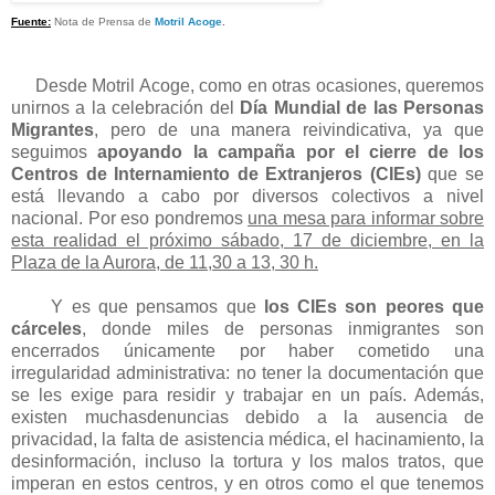
Fuente:
Nota de Prensa de
Motril Acoge
.
Desde Motril Acoge, como en otras ocasiones, queremos
unirnos a la celebración del
Día Mundial de las Personas
Migrantes
, pero de una manera reivindicativa, ya que
seguimos
apoyando la campaña por el cierre de los
Centros de Internamiento de Extranjeros (CIEs)
que se
está llevando a cabo por diversos colectivos a nivel
nacional. Por eso pondremos
una mesa para informar sobre
esta realidad el próximo sábado, 17 de diciembre, en la
Plaza de la Aurora, de 11,30 a 13, 30 h.
Y es que pensamos que
los CIEs son peores que
cárceles
, donde miles de personas inmigrantes son
encerrados únicamente por haber cometido una
irregularidad administrativa: no tener la documentación que
se les exige para residir y trabajar en un país. Además,
existen muchasdenuncias debido a la ausencia de
privacidad, la falta de asistencia médica, el hacinamiento, la
desinformación, incluso la tortura y los malos tratos, que
imperan en estos centros, y en otros como el que tenemos