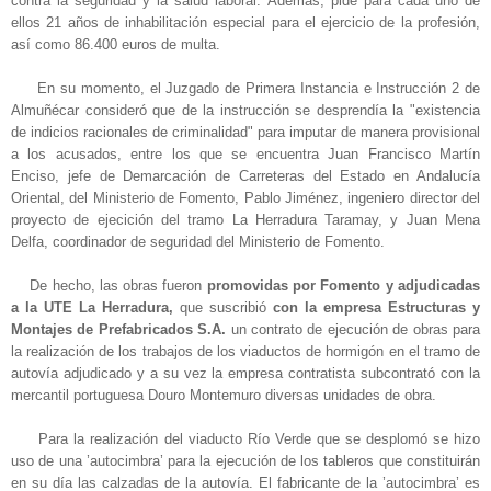
contra la seguridad y la salud laboral. Además, pide para cada uno de
ellos 21 años de inhabilitación especial para el ejercicio de la profesión,
así como 86.400 euros de multa.
En su momento, el Juzgado de Primera Instancia e Instrucción 2 de
Almuñécar consideró que de la instrucción se desprendía la "existencia
de indicios racionales de criminalidad" para imputar de manera provisional
a los acusados, entre los que se encuentra Juan Francisco Martín
Enciso, jefe de Demarcación de Carreteras del Estado en Andalucía
Oriental, del Ministerio de Fomento, Pablo Jiménez, ingeniero director del
proyecto de ejecición del tramo La Herradura Taramay, y Juan Mena
Delfa, coordinador de seguridad del Ministerio de Fomento.
De hecho, las obras fueron
promovidas por Fomento
y adjudicadas
a la UTE La Herradura,
que suscribió
con la empresa Estructuras y
Montajes de Prefabricados S.A.
un contrato de ejecución de obras para
la realización de los trabajos de los viaductos de hormigón en el tramo de
autovía adjudicado y a su vez la empresa contratista subcontrató con la
mercantil portuguesa Douro Montemuro diversas unidades de obra.
Para la realización del viaducto Río Verde que se desplomó se hizo
uso de una ’autocimbra’ para la ejecución de los tableros que constituirán
en su día las calzadas de la autovía. El fabricante de la ’autocimbra’ es