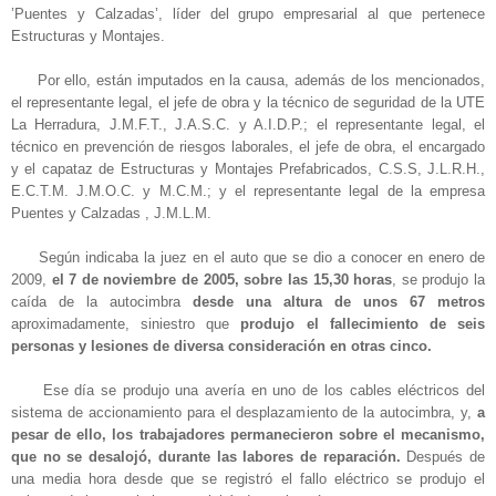
’Puentes y Calzadas’, líder del grupo empresarial al que pertenece
Estructuras y Montajes.
Por ello, están imputados en la causa, además de los mencionados,
el representante legal, el jefe de obra y la técnico de seguridad de la UTE
La Herradura, J.M.F.T., J.A.S.C. y A.I.D.P.; el representante legal, el
técnico en prevención de riesgos laborales, el jefe de obra, el encargado
y el capataz de Estructuras y Montajes Prefabricados, C.S.S, J.L.R.H.,
E.C.T.M. J.M.O.C. y M.C.M.; y el representante legal de la empresa
Puentes y Calzadas , J.M.L.M.
Según indicaba la juez en el auto que se dio a conocer en enero de
2009,
el 7 de noviembre de 2005, sobre las 15,30 horas
, se produjo la
caída de la autocimbra
desde una altura de unos 67 metros
aproximadamente, siniestro que
produjo el fallecimiento de seis
personas y lesiones de diversa consideración en otras cinco.
Ese día se produjo una avería en uno de los cables eléctricos del
sistema de accionamiento para el desplazamiento de la autocimbra, y,
a
pesar de ello, los trabajadores permanecieron sobre el mecanismo,
que no se desalojó, durante las labores de reparación.
Después de
una media hora desde que se registró el fallo eléctrico se produjo el