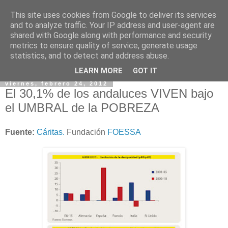
This site uses cookies from Google to deliver its services
and to analyze traffic. Your IP address and user-agent are
shared with Google along with performance and security
metrics to ensure quality of service, generate usage
statistics, and to detect and address abuse.
▼
LEARN MORE
GOT IT
viernes, febrero 24, 2012
El 30,1% de los andaluces VIVEN bajo
el UMBRAL de la POBREZA
Fuente:
Cáritas.
Fundación
FOESSA