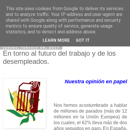
This site uses cookies from Google to deliver its services
and to analyze traffic. Your IP address and user-agent are
shared with Google along with performance and security
metrics to ensure quality of service, generate usage
statistics, and to detect and address abuse.
▼
LEARN MORE
GOT IT
jueves, febrero 09, 2017
En torno al futuro del trabajo y de los
desempleados.
Nuestra opinión en papel
Nos hemos acostumbrado a hablar
de millones de parados (más de 12
millones en la Unión Europea) de
los cuales, el 62% lleva más de dos
años seguidos en paro. En España,