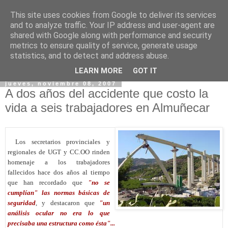
This site uses cookies from Google to deliver its services
and to analyze traffic. Your IP address and user-agent are
shared with Google along with performance and security
metrics to ensure quality of service, generate usage
statistics, and to detect and address abuse.
▼
LEARN MORE
GOT IT
jueves, noviembre 08, 2007
A dos años del accidente que costo la
vida a seis trabajadores en Almuñecar
.....
Los secretarios provinciales y
regionales de UGT y CC.OO rinden
homenaje a los trabajadores
fallecidos hace dos años al tiempo
que han recordado que
"no se
cumplían" las normas básicas de
seguridad
, y destacaron que
"un
análisis ocular no era lo que
precisaba una estructura como ésta"...